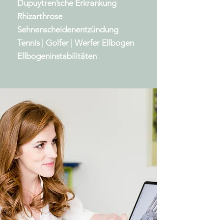
Dupuytren’sche Erkrankung
Rhizarthrose
Sehnenscheidenentzündung
Tennis | Golfer | Werfer Ellbogen
Ellbogeninstabilitäten