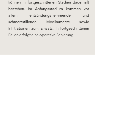
können in fortgeschrittenen Stadien dauerhaft
bestehen. Im Anfangsstadium kommen vor
allem entzündungshemmende und
schmerzstillende Medikamente sowie
Infiltrationen zum Einsatz. In fortgeschrittenen
Fällen erfolgt eine operative Sanierung.
Dupuytren’sche Erkrankung
Bei einer Schulterluxation kommt es zu einer
Verrenkung des Schultergelenks. Hier ist der
Oberarmkopf vollständig aus der
Gelenkspfanne „ausgekugelt“- dies kann zu
einer Verletzung der Gelenkskapsel, der
Bänder, der Gelenkslippe (Labrum) und auch
der knöchernen Pfanne führen. Meist treten
Luxationen nach Unfällen auf, sie können aber